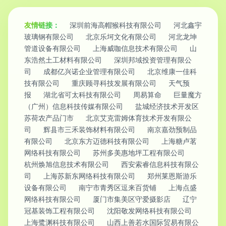
友情链接：
深圳前海高帽猴科技有限公司
河北鑫宇
玻璃钢有限公司
北京乐坷文化有限公司
河北龙坤
管道设备有限公司
上海威咖信息技术有限公司
山
东浩然土工材料有限公司
深圳邦域投资管理有限公
司
成都亿兴诺企业管理有限公司
北京维康一佳科
技有限公司
重庆顾寻科技发展有限公司
天气预
报
湖北省可太科技有限公司
周易算命
巨量魔方
（广州）信息科技传媒有限公司
盐城经济技术开发区
苏荷农产品门市
北京艾克雷姆体育技术开发有限公
司
辉县市三禾装饰材料有限公司
南京嘉劲预制品
有限公司
北京东方迈德科技有限公司
上海糖卢茗
网络科技有限公司
苏州多美惠地坪工程有限公司
杭州焕旭信息技术有限公司
西安索睿信息科技有限公
司
上海苏新东网络科技有限公司
郑州莱恩斯游乐
设备有限公司
南宁市青秀区逗来百货铺
上海点盛
网络科技有限公司
厦门市集美区守爱摄影店
辽宁
冠基装饰工程有限公司
沈阳敬发网络科技有限公司
上海鹭渊科技有限公司
山西上善若水国际贸易有限公