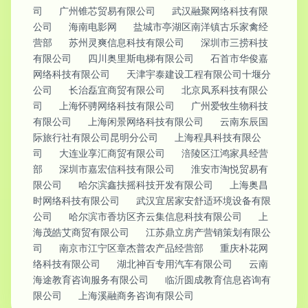
司
广州锥芯贸易有限公司
武汉融聚网络科技有限
公司
海南电影网
盐城市亭湖区南洋镇古乐家禽经
营部
苏州灵爽信息科技有限公司
深圳市三捞科技
有限公司
四川奥里斯电梯有限公司
石首市华俊嘉
网络科技有限公司
天津宇泰建设工程有限公司十堰分
公司
长治磊宜商贸有限公司
北京凤系科技有限公
司
上海怀骋网络科技有限公司
广州爱牧生物科技
有限公司
上海闲景网络科技有限公司
云南东辰国
际旅行社有限公司昆明分公司
上海程具科技有限公
司
大连业享汇商贸有限公司
涪陵区江鸿家具经营
部
深圳市嘉宏信科技有限公司
淮安市淘悦贸易有
限公司
哈尔滨鑫扶摇科技开发有限公司
上海奥昌
时网络科技有限公司
武汉宜居家安舒适环境设备有限
公司
哈尔滨市香坊区齐云集信息科技有限公司
上
海茂皓艾商贸有限公司
江苏鼎立房产营销策划有限公
司
南京市江宁区章杰普农产品经营部
重庆朴花网
络科技有限公司
湖北神百专用汽车有限公司
云南
海途教育咨询服务有限公司
临沂圆成教育信息咨询有
限公司
上海溪融商务咨询有限公司